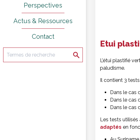
Perspectives
Actus & Ressources
Contact
Etui plas
Rechercher
Rechercher
L’étui plastifié 
paludisme.
Il contient 3 test
Dans le cas 
Dans le cas d
Dans le cas 
Les tests utilisés
adaptés
en fonct
Au Suriname,