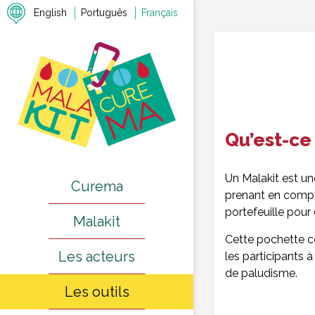
English
Português
Français
Qu’est-ce 
Un Malakit est u
Curema
prenant en compte
portefeuille pour
Malakit
Cette pochette co
Les acteurs
les participants à
de paludisme.
Les outils