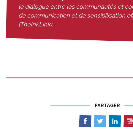
le dialogue entre les communautés et cons
de communication et de sensibilisation ef
(TheInkLink).
PARTAGER
I
Partager
Partager
Partage
sur
sur
sur