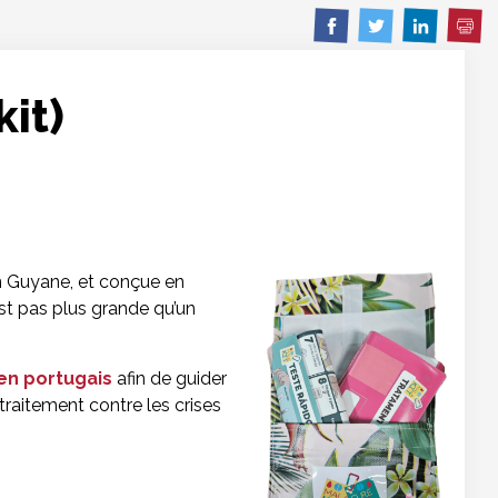
Imp
Partager
Partager
Partager
sur
sur
sur
Facebook
Twitter
Linkedin
kit)
n Guyane, et conçue en
st pas plus grande qu’un
en portugais
afin de guider
 traitement contre les crises