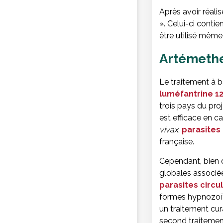
Après avoir réalis
». Celui-ci cont
être utilisé même 
Artémethe
Le traitement à b
luméfantrine 
trois pays du pr
est efficace en c
vivax
,
parasites 
française.
Cependant, bien qu
globales associée
parasites circu
formes hypnozoït
un traitement cur
second traitement