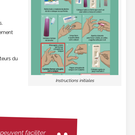
s.
quement
teurs du
Instructions initiales
euvent faciliter