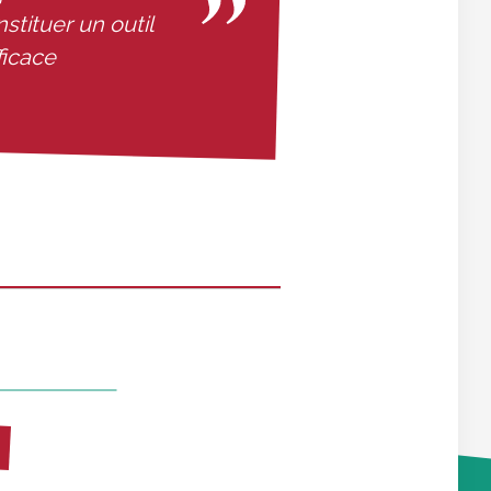
tituer un outil
ficace
mprimer
r