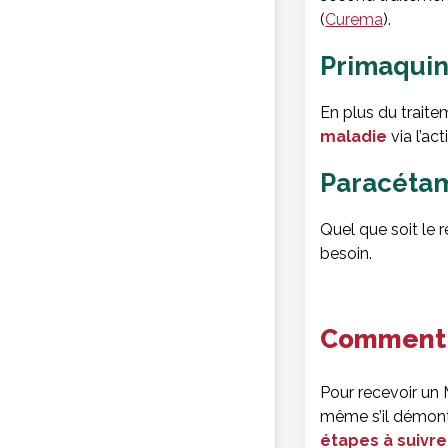
(
Curema
).
Primaqui
En plus du trait
maladie
via l’a
Paracéta
Quel que soit le 
besoin.
Comment l
Pour recevoir un 
même s’il démontre
étapes à suivre