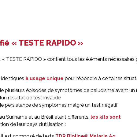
tifié « TESTE RAPIDO »
vert « TESTE RAPIDO » contient tous les éléments nécessaires 
s identiques
à usage unique
pour répondre à certaines situati
de plusieurs épisodes de symptômes de paludisme avant un ret
’un résultat de test invalide
de persistance de symptômes malgré un test négatif
 au Suriname et au Brésil étant différents,
les kits sont
ion de leur pays d’utilisation :
 il est composé de tests
TDR Bioline® Malaria Ag