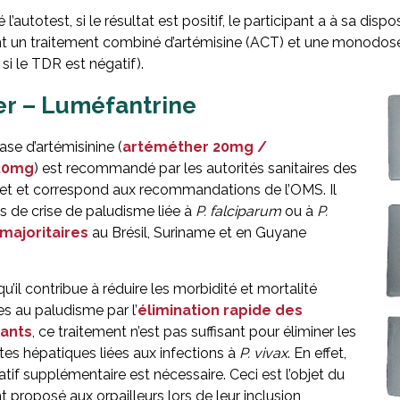
é l’autotest, si le résultat est positif, le participant a à sa 
ient un traitement combiné d’artémisine (ACT) et une monodo
si le TDR est négatif).
r – Luméfantrine
ase d’artémisinine (
artéméther 20mg /
120mg
) est recommandé par les autorités sanitaires des
ojet et correspond aux recomma
ndations de l’OMS. Il
as de crise de paludisme liée à
P. falciparum
ou à
P.
majoritaires
au Brésil, Suriname et en Guyane
’il contribue à réduire les morbidité et mortalité
s au paludisme par l’
élimination rapide des
lants
, ce traitement n’est pas suffisant pour éliminer les
es hépatiques liées aux infections à
P. vivax
. En effet,
atif supplémentaire est nécessaire. Ceci est l’objet du
 proposé aux orpailleurs lors de leur inclusion