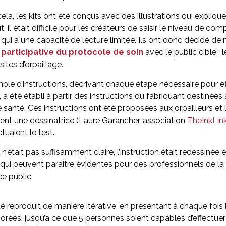
ela, les kits ont été conçus avec des illustrations qui expliqu
t, il était difficile pour les créateurs de saisir le niveau de c
 qui a une capacité de lecture limitée. Ils ont donc décidé de
participative du protocole de soin
avec le public cible :
 sites d’orpaillage.
le d’instructions, décrivant chaque étape nécessaire pour ef
 a été établi à partir des instructions du fabriquant destinées
 santé. Ces instructions ont été proposées aux orpailleurs et l
nt une dessinatrice (Laure Garancher, association
TheInkLin
tuaient le test.
était pas suffisamment claire, l’instruction était redessinée en 
 qui peuvent paraitre évidentes pour des professionnels de l
e public.
é reproduit de manière itérative, en présentant à chaque fois 
iorées, jusqu’à ce que 5 personnes soient capables d’effectuer 