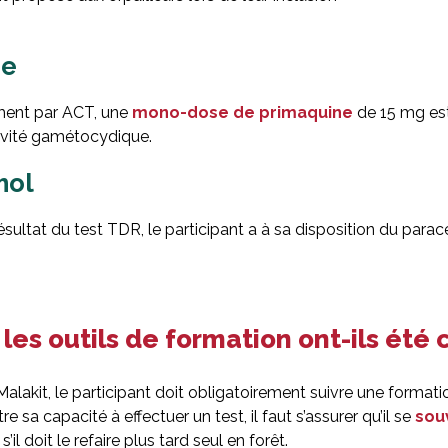
ne
ement par ACT, une
mono-dose de primaquine
de 15 mg es
ctivité gamétocydique.
mol
résultat du test TDR, le participant a à sa disposition du para
es outils de formation ont-ils été 
Malakit, le participant doit obligatoirement suivre une format
 sa capacité à effectuer un test, il faut s’assurer qu’il se
s
ou
s’il doit le refaire plus tard seul en forêt.