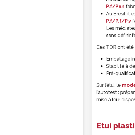
P.f/Pan
fabr
Au Brésil, il
P.f/P.f/P.v
f
Les médiateu
sans définir 
Ces TDR ont été c
Emballage in
Stabilité à 
Pré-qualific
Sur l’étui, le
mode 
l’autotest : prépa
mise à leur dispos
Etui plas