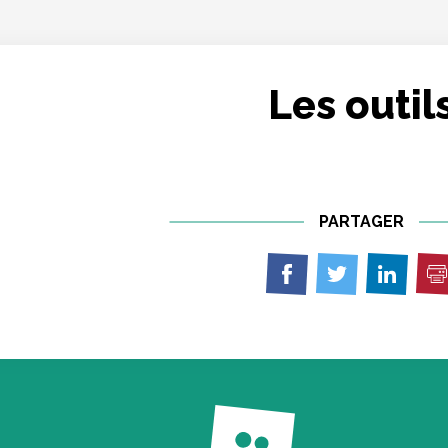
Les outil
PARTAGER
I
Partager
Partager
Partage
sur
sur
sur
Facebook
Twitter
Linkedin