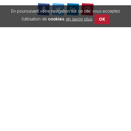
En poursuivant votre navigation sur ce site, vous acceptez
Imprimer
Partager
Partager
Partager
sur
sur
sur
l’utilisation de
cookies
,
en savoir plus
.
OK
Facebook
Twitter
Linkedin
Retrouvez toutes nos
publications
Découvrez notre
approche participative