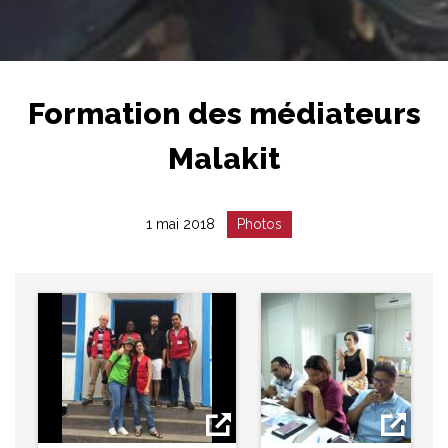
Formation des médiateurs
Malakit
Date
Catégorie
1 mai 2018
Photos
:
: