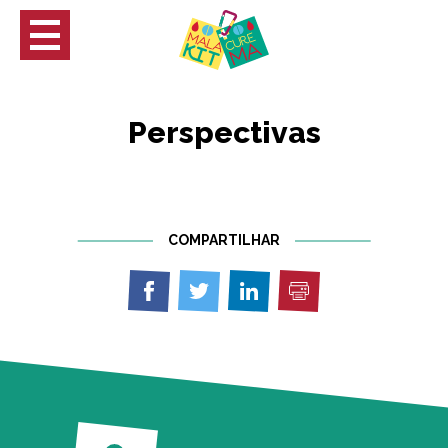
Perspectivas
COMPARTILHAR
Imprimir
Compartilhar
Compartilhar
Compartilhar
em
em
em
Facebook
Twitter
Linkedin