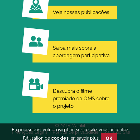
Veja nossas publicações
Saiba mais sobre a
rar
abordagem participativa
Descubra o filme
premiado da OMS sobre
o projeto
© 2018 Malakit
En poursuivant votre navigation sur ce site, vous acceptez
Menções Legais
Política de privacidade
Mapa do Site
l’utilisation de
cookies
,
en savoir plus
.
OK
Contato
Contato