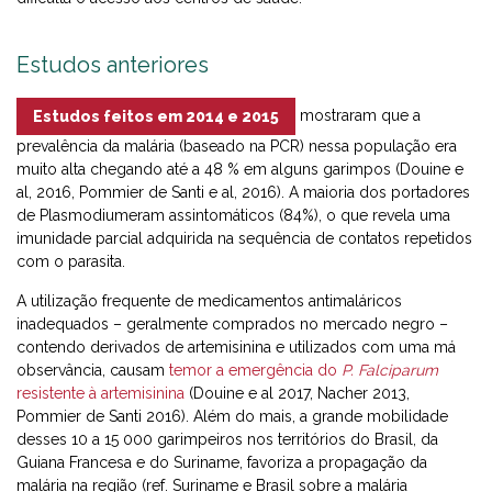
Estudos anteriores
mostraram que a
Estudos feitos em 2014 e 2015
prevalência da malária (baseado na PCR) nessa população era
muito alta chegando até a 48 % em alguns garimpos (Douine e
al, 2016, Pommier de Santi e al, 2016). A maioria dos portadores
de Plasmodiumeram assintomáticos (84%), o que revela uma
imunidade parcial adquirida na sequência de contatos repetidos
com o parasita.
A utilização frequente de medicamentos antimaláricos
inadequados – geralmente comprados no mercado negro –
contendo derivados de artemisinina e utilizados com uma má
observância, causam
temor a emergência do
P. Falciparum
resistente à artemisinina
(Douine e al 2017, Nacher 2013,
Pommier de Santi 2016). Além do mais, a grande mobilidade
desses 10 a 15 000 garimpeiros nos territórios do Brasil, da
Guiana Francesa e do Suriname, favoriza a propagação da
malária na região (ref. Suriname e Brasil sobre a malária