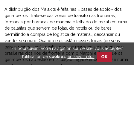
A distribuição dos Malakits é feita nas « bases de apoio» dos
garimpeiros. Trata-se das zonas de trânsito nas fronteiras,
formadas por barracas de madeira e telhado de metal em cima
de palafitas que servem de lojas, de hotéis ou de bares,
permitindo a compra de logística de material, descansar ou
vender seu ouro. Quando eles estão nesses locais (de seus
países respectivos), localizados nas margens surinamenses e
En poursuivant votre navigation sur ce site, vous acceptez
brasileiras dos rios de fronteira com o Maroni e Oiapoque os
l’utilisation de
cookies
,
en savoir plus
.
OK
garimpeiros não estão em situação ilegal e encontram-se numa
melhor posição para cuidar de sua saúde.
Dois locais situam-se à margem brasileira do rio Oiapoque :
Oiapoque e Ilha Bela e dois à margem surinamense do rio
Maroni, Albina e Antonio do Brinco. O quinto está localizado na
TropClinic de Paramaribo, uma clínica que atende
particularmente as pessoas que trabalham no garimpo.