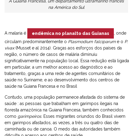
A Guiana Francesa, um departamento ultramarino francês
na América do Sul
A malaria é
, onde
endêmica no planalto das Guianas
circulam predominantemente o
Plasmodium falciparum
e o
P.
vivax
(Musset e al 2014). Graças aos esforços dos países da
região, o número de casos de malária diminuiu
significativamente na população local. Essa redução está ligada
em particular, a um melhor acesso ao diagnóstico e ao
tratamento, graças a uma rede de agentes comunitários de
saúde no Suriname, e ao desenvolvimento dos centros de
saúde na Guiana Francesa e no Brasil
Contudo, uma população permanece afastada do sistema de
saúde : as pessoas que trabalham em garimpos ilegais na
floresta amazônica na Guiana Francesa, também conhecidos
como
garimpeiros
. Esses migrantes oriundos do Brasil vivem
em garimpos afastados, as vezes, a três ou quatro dias de
caminhada ou de canoa. O medo das autoridades também
dificulta o acesso aos centros de saúde.