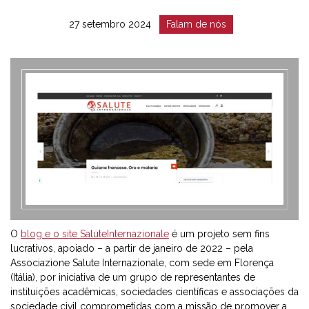
Date
Catégorie
27 setembro 2024
Falam de nós
:
:
O
blog e o site SaluteInternazionale
é um projeto sem fins
lucrativos, apoiado – a partir de janeiro de 2022 – pela
Associazione Salute Internazionale, com sede em Florença
(Itália), por iniciativa de um grupo de representantes de
instituições acadêmicas, sociedades científicas e associações da
sociedade civil comprometidas com a missão de promover a