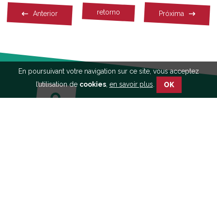
Facebook
Twitter
Linkedin
retorno
Anterior
Próxima
En poursuivant votre navigation sur ce site, vous acceptez
l’utilisation de
cookies
,
en savoir plus
.
OK
Veja nossas publicações
Saiba mais sobre a
abordagem participativa