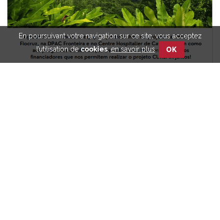
En poursuivant votre navigation sur ce site, vous acceptez
l’utilisation de
cookies
,
en savoir plus
.
OK
COMPARTILHAR
Imprimir
Compartilhar
Compartilhar
Compartilhar
em
em
em