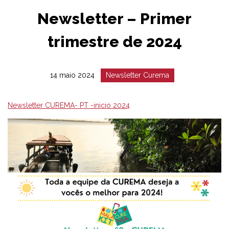
Newsletter – Primer
trimestre de 2024
Date
Catégorie
14 maio 2024
Newsletter Curema
:
:
Newsletter CUREMA- PT -inicio 2024