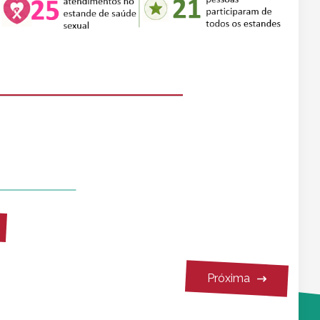
mprimir
ilhar
Próxima