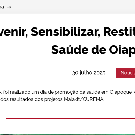
ma
enir, Sensibilizar, Resti
Saúde de Oia
Date
Catégorie
30 julho 2025
Notíci
:
:
ho, foi realizado um dia de promoção da saúde em Oiapoque,
 dos resultados dos projetos Malakit/CUREMA.