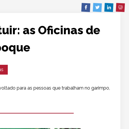
Imp
Compartilhar
Compartilhar
Comparti
em
em
em
Facebook
Twitter
Linkedin
tuir: as Oficinas de
poque
as
 voltado para as pessoas que trabalham no garimpo,