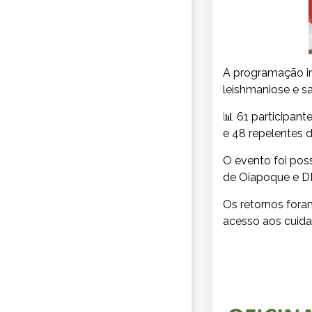
A programação inc
leishmaniose e s
📊 61 participant
e 48 repelentes d
O evento foi pos
de Oiapoque e D
Os retornos foram
acesso aos cuida