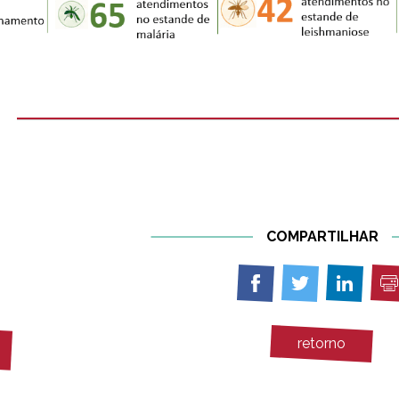
COMPARTILHAR
I
Compartilhar
Compartilhar
Compart
em
em
em
Facebook
Twitter
Linkedin
retorno