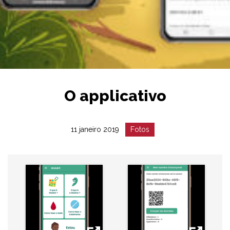
O applicativo
Date
Catégorie
11 janeiro 2019
Fotos
:
: