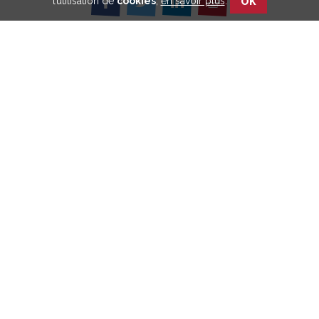
l’utilisation de
cookies
,
en savoir plus
.
OK
Imprimir
Compartilhar
Compartilhar
Compartilhar
em
em
em
Facebook
Twitter
Linkedin
retorno
Anterior
Próxima
Veja nossas publicações
Saiba mais sobre a
abordagem participativa